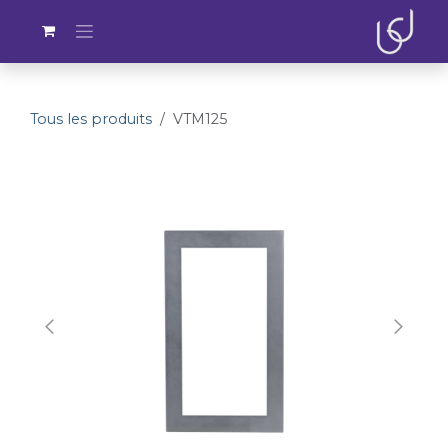
Se rendre au contenu
Tous les produits
VTM125