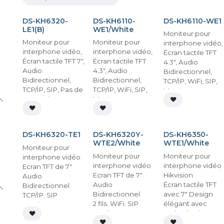
En stock
En stock
En stock
DS-KH6320-
DS-KH6110-
DS-KH6110-WE1
LE1(B)
WE1/White
Moniteur pour
Moniteur pour
Moniteur pour
interphone vidéo,
interphone vidéo,
interphone vidéo,
Écran tactile TFT
Écran tactile TFT 7",
Écran tactile TFT
4.3", Audio
Audio
4.3", Audio
Bidirectionnel,
Bidirectionnel,
Bidirectionnel,
TCP/IP, WiFi, SIP,
TCP/IP, SIP, Pas de
TCP/IP, WiFi, SIP,
Montage en
connexion avec
Montage en
superficie
l'application
surface | Blanc
En stock
En stock
En stock
mobile, Montage
en superficie
DS-KH6320-TE1
DS-KH6320Y-
DS-KH6350-
WTE2/White
WTE1/White
Moniteur pour
Moniteur pour
Moniteur pour
interphone vidéo
interphone vidéo
interphone vidéo
Ecran TFT de 7"
Ecran TFT de 7"
Hikvision
Audio
Audio
Écran tactile TFT
Bidirectionnel
Bidirectionnel
avec 7" Design
TCP/IP. SIP
2 fils. WiFi. SIP
élégant avec
Emplacement pour
Emplacement pour
cadre étroit
carte microSD
carte microSD
Audio
jusqu'à 128 GB