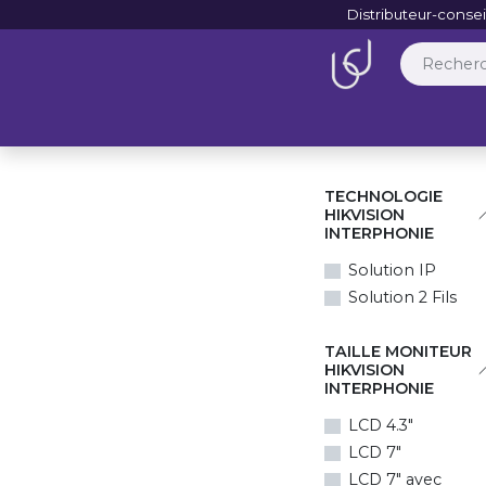
Se rendre au contenu
Distributeur-consei
Boutique en ligne
TECHNOLOGIE
HIKVISION
INTERPHONIE
Solution IP
Solution 2 Fils
TAILLE MONITEUR
HIKVISION
INTERPHONIE
LCD 4.3"
LCD 7"
LCD 7" avec