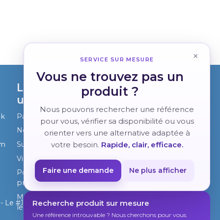
r
×
SERVICE SUR MESURE
Vous ne trouvez pas un
Liens
produit ?
utiles
Nous pouvons rechercher une référence
ok
Page d'accueil
pour vous, vérifier sa disponibilité ou vous
Notre Société
orienter vers une alternative adaptée à
votre besoin.
Rapide, clair, efficace.
am
Support
Vidéo-Actu
Faire une demande
Ne plus afficher
Politique vie
privée
Mentions
Recherche produit sur mesure
- Le #1
Open Source
légales
eCommerce
Une référence introuvable ? Nous cherchons pour vous.