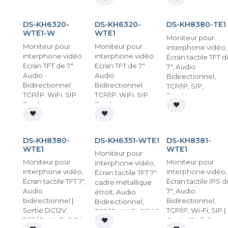
En stock
En stock
En rupture
jusqu'à 128 GB
Bidirectionnel
TCP/IP et WiFi
DS-KH6320-
DS-KH6320-
DS-KH8380-TE1
Emplacement pou
WTE1-W
WTE1
carte microSD
Moniteur pour
Moniteur pour
Moniteur pour
jusqu'à 128 Go
interphone vidéo,
interphone vidéo
interphone vidéo
Montage en
Écran tactile TFT d
Ecran TFT de 7"
Ecran TFT de 7"
surface | Blanc
7", Audio
Audio
Audio
Bidirectionnel,
Bidirectionnel
Bidirectionnel
TCP/IP, SIP,
TCP/IP. WiFi. SIP
TCP/IP. WiFi. SIP
Emplacement pou
Emplacement pour
Emplacement pour
carte microSD
carte microSD
carte microSD
jusqu'à 128 Go,
En stock
En stock
En stock
jusqu'à 128 GB
jusqu'à 128 GB
Montage en
superficie
DS-KH8380-
DS-KH6351-WTE1
DS-KH8381-
WTE1
WTE1
Moniteur pour
Moniteur pour
Moniteur pour
interphone vidéo,
interphone vidéo,
interphone vidéo,
Écran tactile TFT 7"
Écran tactile TFT 7",
Écran tactile IPS d
cadre métallique
Audio
7", Audio
étroit, Audio
bidirectionnel |
Bidirectionnel,
Bidirectionnel,
Sortie DC12V,
TCP/IP, Wi-Fi, SIP |
TCP/IP, Wi-Fi, SIP | 2
TCP/IP, Wi-Fi, SIP |
Sortie 12 VDC,
sorties relais,