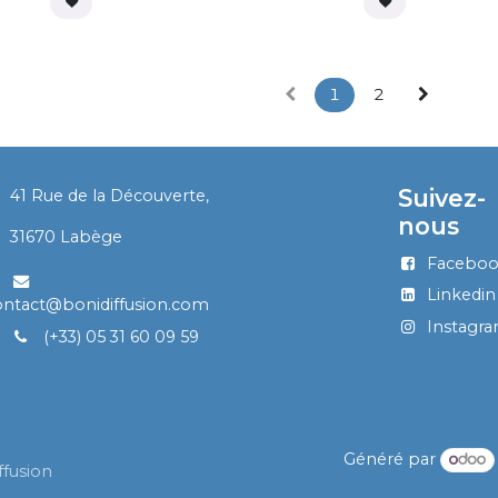
4 sorties relais,
Emplacement pou
Emplacement pour
Emplacement pour
carte microSD
carte microSD
carte microSD
jusqu'à 128 Go,
jusqu'à 128 Go,
jusqu'à 128 Go,
Montage en
Montage en
Montage en
superficie
superficie
1
2
superficie
Suivez-
41 Rue de la Découverte,
nous
​
31670 Labège
Facebo
Linkedin
ontact@bonidiffusion.com
Instagr
(+33) 05 31 60 09 59
Généré par
ffusion