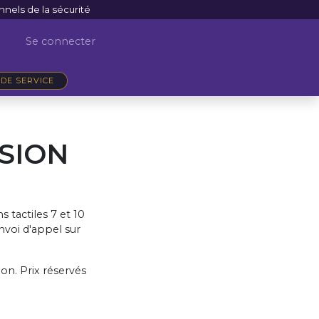
nnels de la sécurité
Se connecter
DE SERVICE
ISION
ns tactiles 7 et 10
nvoi d'appel sur
ion. Prix réservés