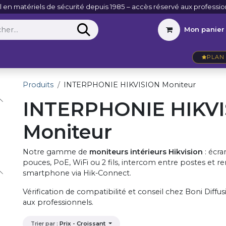
l en matériels de sécurité depuis 1985 – accès réservé aux professio
Mon panier
Entreprise
VidéoActu
Contact
PLAN 
Produits
INTERPHONIE HIKVISION Moniteur
INTERPHONIE HIKV
Moniteur
Notre gamme de
moniteurs intérieurs Hikvision
: écra
pouces, PoE, WiFi ou 2 fils, intercom entre postes et re
smartphone via Hik-Connect.
Vérification de compatibilité et conseil chez Boni Diffus
aux professionnels.
Prix - Croissant
Trier par :