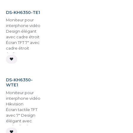
En stock
DS-KH6350-TE1
Moniteur pour
interphone vidéo
Design élégant
avec cadre étroit
Écran TFT 7" avec
cadre étroit
Audio
bidirectionnel
TCP/IP. SIP
En stock
Emplacement pour
carte microSD
DS-KH6350-
jusqu'à 128 Go
WTE1
Moniteur pour
interphone vidéo
Hikvision
Écran tactile TFT
avec 7" Design
élégant avec
cadre étroit
Audio