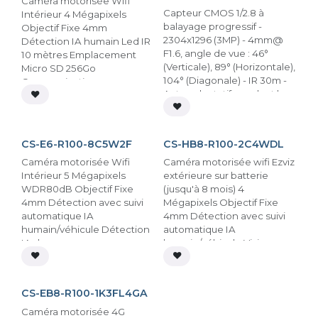
Caméra motorisée Wifi
Capteur CMOS 1/2.8 à
Intérieur 4 Mégapixels
balayage progressif -
Objectif Fixe 4mm
2304x1296 (3MP) - 4mm@
Détection IA humain Led IR
F1.6, angle de vue : 46°
10 mètres Emplacement
(Verticale), 89° (Horizontale),
Micro SD 256Go
104° (Diagonale) - IR 30m -
Communication
Auto-adaptatif pendant la
bidirectionelle Alimentation
transmission réseau -
incluse
En stock
En rupture
Détection des formes
humaines par l’IA - Carte SD
CS-E6-R100-8C5W2F
CS-HB8-R100-2C4WDL
512GB - Conception
résistante aux intempéries
Caméra motorisée Wifi
Caméra motorisée wifi Ezviz
Intérieur 5 Mégapixels
extérieure sur batterie
WDR80dB Objectif Fixe
(jusqu'à 8 mois) 4
4mm Détection avec suivi
Mégapixels Objectif Fixe
automatique IA
4mm Détection avec suivi
humain/véhicule Détection
automatique IA
IA des
humain/véhicule Vision
aboiements/miaulements
nocturne en couleur 15m
En stock
Led IR 10 mètres
Protection active (sirène et
Emplacement Micro SD
flash) Emplacement Micro
CS-EB8-R100-1K3FL4GA
256Go Communication
SD 512Go Communication
bidirectionelle Alimentation
bidirectionnelle Mémoire
Caméra motorisée 4G