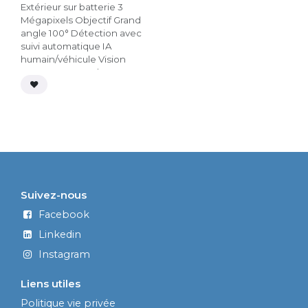
incluse
eMMC de 32Go intégré
Extérieur sur batterie 3
Mégapixels Objectif Grand
angle 100° Détection avec
suivi automatique IA
humain/véhicule Vision
nocturne en couleur 15m
Led IR 10m Protection
active (sirène et flash)
Emplacement Micro SD
512Go Communication
bidirectionelle
Enregistrement preset
(12points)
Suivez-nous
Facebook
Linkedin
Instagram
Liens utiles
Politique vie privée