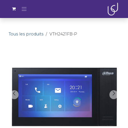
Se rendre au contenu
Tous les produits
VTH2421FB-P