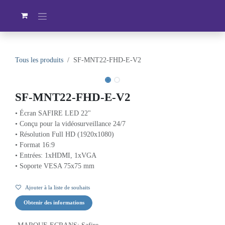
Se rendre au contenu
Tous les produits
SF-MNT22-FHD-E-V2
En stock
SF-MNT22-FHD-E-V2
• Écran SAFIRE LED 22"
• Conçu pour la vidéosurveillance 24/7
• Résolution Full HD (1920x1080)
• Format 16:9
• Entrées: 1xHDMI, 1xVGA
• Soporte VESA 75x75 mm
Ajouter à la liste de souhaits
Obtenir des informations