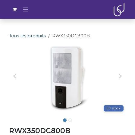
Se rendre au contenu
Tous les produits
RWX350DC800B
En stock
RWX350DC800B