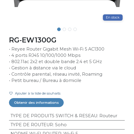
En stock
RG-EW1300G
• Reyee Router Gigabit Mesh Wi-Fi 5 AC1300
• 4 ports RJ45 10/100/1000 Mbps
• 802.11ac 2x2 et double bande 2.4 et 5 GHz
• Gestion à distance via le cloud
• Contrôle parental, réseau invité, Roaming
• Petit bureau / Bureau à domicile
Ajouter à la liste de souhaits
Obtenir des informations
TYPE DE PRODUITS SWITCH & RESEAU
:
Routeur
TYPE DE ROUTEUR
:
Soho
NORME WI-FI ROUTER
:
Wi-Fi 5