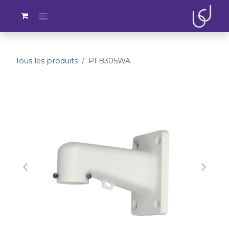
Se rendre au contenu
Tous les produits
PFB305WA