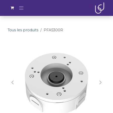
Se rendre au contenu
Tous les produits
PFA5300R