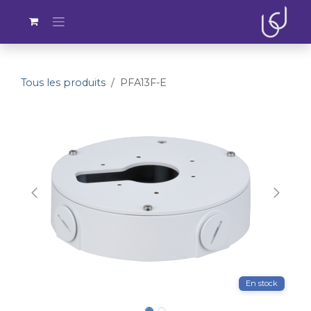
Se rendre au contenu
Tous les produits
PFA13F-E
En stock