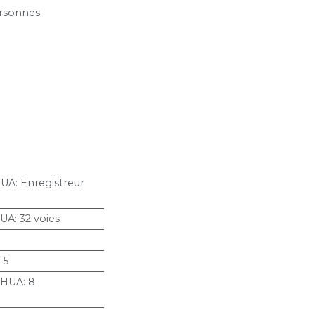
rsonnes
HUA
:
Enregistreur
HUA
:
32 voies
 5
AHUA
:
8