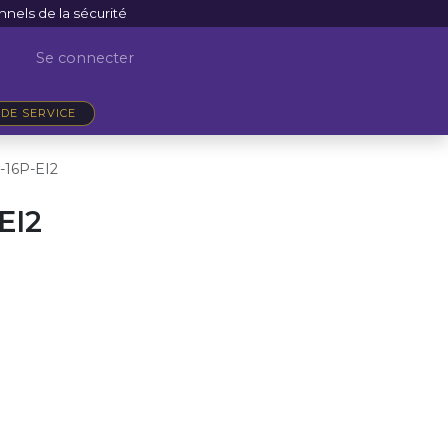
nnels de la sécurité
Se connecter
DE SERVICE
16P-EI2
EI2