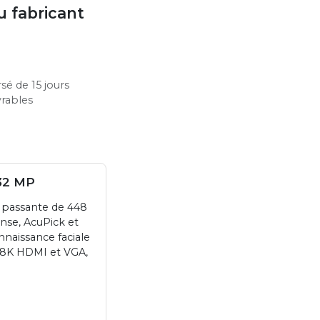
u fabricant
sé de 15 jours
vrables
 32 MP
e passante de 448
nse, AcuPick et
nnaissance faciale
e 8K HDMI et VGA,