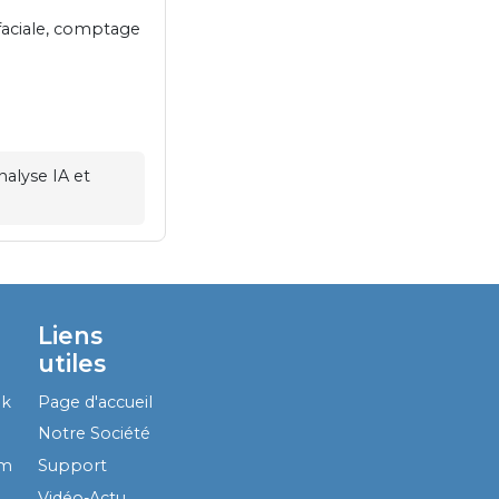
faciale, comptage
nalyse IA et
Liens
utiles
ok
Page d'accueil
Notre Société
am
Support
Vidéo-Actu