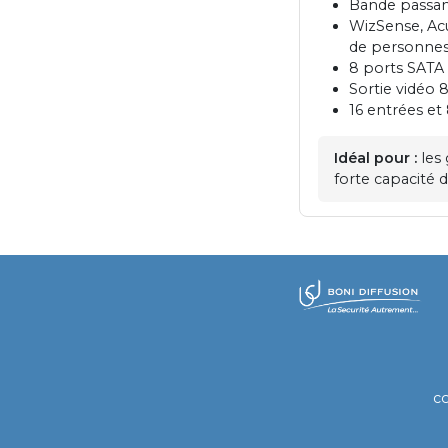
Bande passa
WizSense, Acu
de personne
8 ports SATA
Sortie vidéo
16 entrées et 
Idéal pour :
les 
forte capacité 
​
c