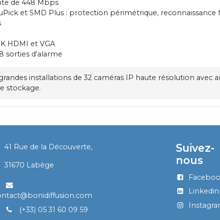
nte de 448 Mbps
Pick et SMD Plus : protection périmétrique, reconnaissance 
s
 8K HDMI et VGA
8 sorties d'alarme
grandes installations de 32 caméras IP haute résolution avec a
de stockage.
Suivez-
41 Rue de la Découverte,
nous
​
31670 Labège
Facebo
Linkedin
ontact@bonidiffusion.com
Instagr
(+33) 05 31 60 09 59