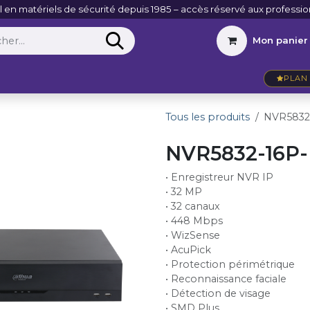
l en matériels de sécurité depuis 1985 – accès réservé aux professio
Mon panier
Entreprise
VidéoActu
Contact
PLAN 
Tous les produits
NVR5832-
NVR5832-16P-
• Enregistreur NVR IP
• 32 MP
• 32 canaux
• 448 Mbps
• WizSense
• AcuPick
• Protection périmétrique
• Reconnaissance faciale
• Détection de visage
• SMD Plus