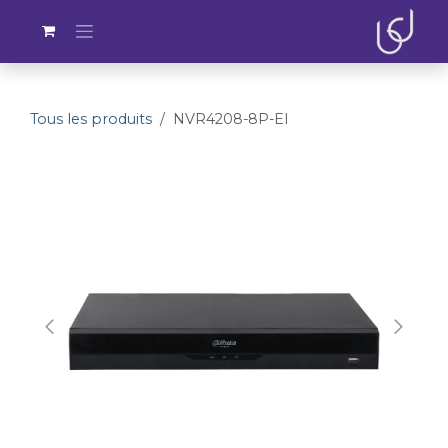
Se rendre au contenu
Tous les produits
NVR4208-8P-EI