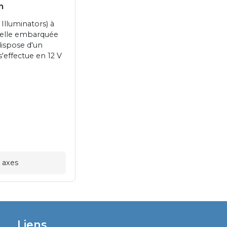
m
Illuminators) à
cielle embarquée
dispose d'un
s'effectue en 12 V
s axes
Liens