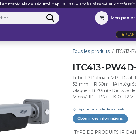
l en matériels de sécurité depuis 1985 – accès réservé aux professio
Mon panier
Entreprise
VidéoActu
Contact
PLAN 
Tous les produits
ITC413-
ITC413-PW4D
Tube IP Dahua 4 MP - Dual I
32 mm - IR 60m - IA intégrée
plaque (IR 20m) - Densité des
Micro/HP - IP67 - IK10 - 12 V
Ajouter à la liste de souhaits
Obtenir des informations
TYPE DE PRODUITS IP DA