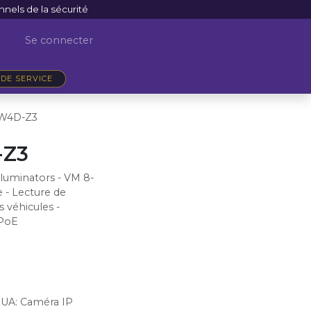
nnels de la sécurité
Se connecter
DE SERVICE
PW4D-Z3
-Z3
lluminators - VM 8-
 - Lecture de
 véhicules -
 PoE
HUA
:
Caméra IP