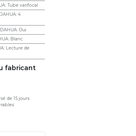
UA
:
Tube varifocal
 DAHUA
:
4
 DAHUA
:
Oui
HUA
:
Blanc
UA
:
Lecture de
u fabricant
sé de 15 jours
vrables