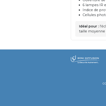
6 lampes IR 
Indice de pro
Cellules phot
Idéal pour :
l'éc
taille moyenne
​
c