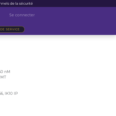
nnels de la sécurité
Se connecter
DE SERVICE
850 nM
SMT
66, IK10 IP