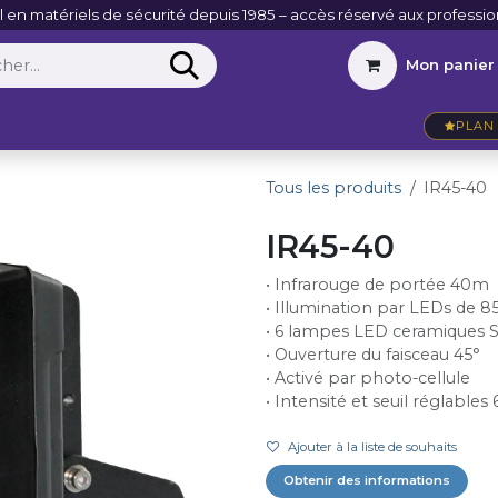
l en matériels de sécurité depuis 1985 – accès réservé aux professio
Mon panier
Entreprise
VidéoActu
Contact
PLAN 
Tous les produits
IR45-40
IR45-40
• Infrarouge de portée 40m
• Illumination par LEDs de 
• 6 lampes LED ceramiques 
• Ouverture du faisceau 45°
• Activé par photo-cellule
• Intensité et seuil réglables 
Ajouter à la liste de souhaits
Obtenir des informations