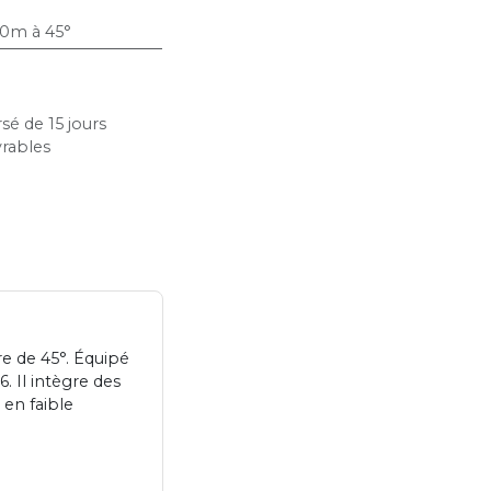
0m à 45°
sé de 15 jours
vrables
e de 45°. Équipé
. Il intègre des
en faible