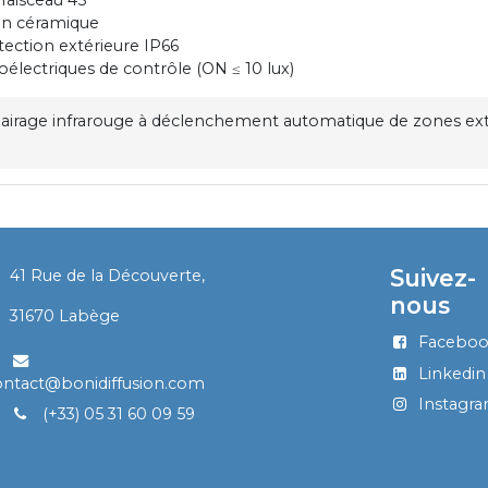
en céramique
tection extérieure IP66
oélectriques de contrôle (ON ≤ 10 lux)
lairage infrarouge à déclenchement automatique de zones ext
Suivez-
41 Rue de la Découverte,
nous
​
31670 Labège
Facebo
Linkedin
ontact@bonidiffusion.com
Instagr
(+33) 05 31 60 09 59