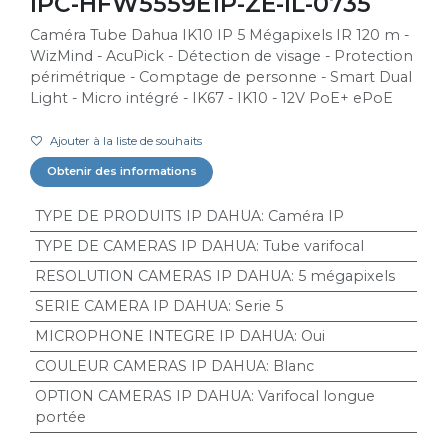
IPC-HFW5559E1P-ZE-IL-0735
Caméra Tube Dahua IK10 IP 5 Mégapixels IR 120 m -
WizMind - AcuPick - Détection de visage - Protection
périmétrique - Comptage de personne - Smart Dual
Light - Micro intégré - IK67 - IK10 - 12V PoE+ ePoE
Ajouter à la liste de souhaits
Obtenir des informations
TYPE DE PRODUITS IP DAHUA
:
Caméra IP
TYPE DE CAMERAS IP DAHUA
:
Tube varifocal
RESOLUTION CAMERAS IP DAHUA
:
5 mégapixels
SERIE CAMERA IP DAHUA
:
Serie 5
MICROPHONE INTEGRE IP DAHUA
:
Oui
COULEUR CAMERAS IP DAHUA
:
Blanc
OPTION CAMERAS IP DAHUA
:
Varifocal longue
portée