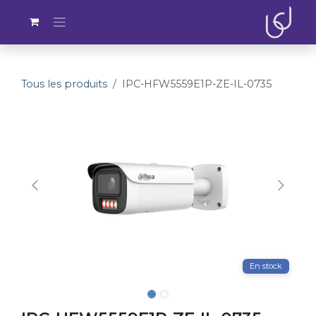
Se rendre au contenu
Tous les produits
IPC-HFW5559E1P-ZE-IL-0735
En stock