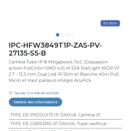
En stock
IPC-HFW3849T1P-ZAS-PV-
27135-S5-B
Caméra Tube IP 8 Mégapixels TioC (Dissuasion
active+FullColor+SMD 4.0) IA SSA StarLight WDR VF
2.7 - 13.5 mm Dual Led IR 50m et Blanche 40m PoE
Micro et Haut parleurs intégré AcuPick
Ajouter à la liste de souhaits
Obtenir des informations
TYPE DE PRODUITS IP DAHUA
:
Caméra IP
TYPE DE CAMERAS IP DAHUA
:
Tube varifocal