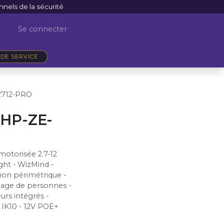
nnels de la sécurité
Se connecter
DE SERVICE
2712-PRO
HP-ZE-
motorisée 2.7-12
ht - WizMind -
ion périmétrique -
tage de personnes -
urs intégrés -
- IK10 - 12V POE+