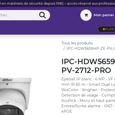
l en matériels de sécurité depuis 1985 – accès réservé aux professio
Mon panier
Entreprise
VidéoActu
Contact
PLAN 
Tous les produits
IPC-HDW5659HP-ZE-PV-
IPC-HDW5659
PV-2712-PRO
Eyeball IP blanc - 6 MP - VF 
mm IR 60 m - Smart Dual Lig
WizColor - Xinghan - Protect
Détection de visage - Comp
AcuPick - Micro et haut-parle
Entrée/Sortie alarme - IP67 
ePOE