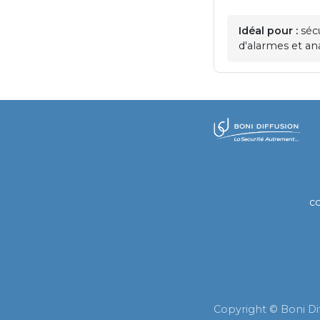
Idéal pour :
sécu
d'alarmes et an
​
c
Copyright © Boni Di