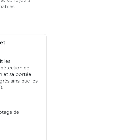
vrables
et
t les
 détection de
m et sa portée
rés ainsi que les
0.
mptage de