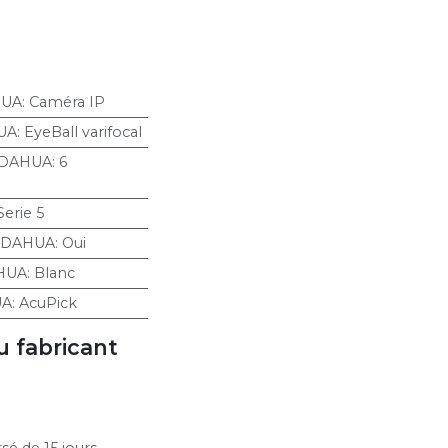
HUA
:
Caméra IP
UA
:
EyeBall varifocal
 DAHUA
:
6
Serie 5
 DAHUA
:
Oui
HUA
:
Blanc
UA
:
AcuPick
u fabricant
sé de 15 jours