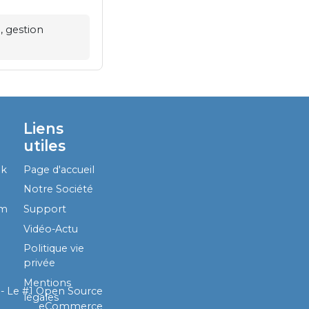
, gestion
Liens
utiles
ok
Page d'accueil
Notre Société
am
Support
Vidéo-Actu
Politique vie
privée
Mentions
- Le #1
Open Source
légales
eCommerce