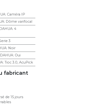
HUA
:
Caméra IP
UA
:
Dôme varifocal
 DAHUA
:
4
Serie 3
HUA
:
Noir
 DAHUA
:
Oui
UA
:
Tioc 3.0
,
AcuPick
u fabricant
sé de 15 jours
vrables