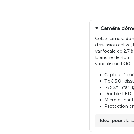
Caméra dôme 
Cette caméra dôme
dissuasion active,
varifocale de 2,7
blanche de 40 m. 
vandalisme IK10.
Capteur 4 még
TioC 3.0 : dis
IA SSA, StarL
Double LED I
Micro et haut
Protection an
Idéal pour :
la s