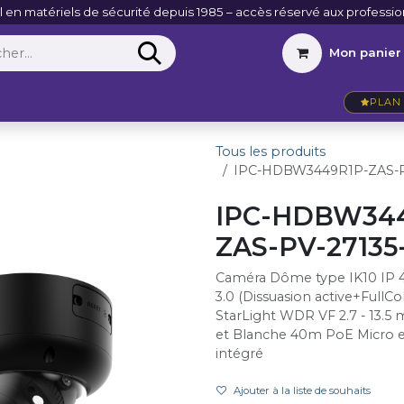
l en matériels de sécurité depuis 1985 – accès réservé aux professio
Mon panier
Entreprise
VidéoActu
Contact
PLAN 
Tous les produits
IPC-HDBW3449R1P-ZAS-P
IPC-HDBW344
ZAS-PV-27135
Caméra Dôme type IK10 IP 4
3.0 (Dissuasion active+FullC
StarLight WDR VF 2.7 - 13.
et Blanche 40m PoE Micro e
intégré
Ajouter à la liste de souhaits