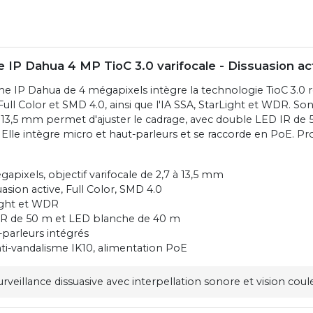
IP Dahua 4 MP TioC 3.0 varifocale - Dissuasion ac
 IP Dahua de 4 mégapixels intègre la technologie TioC 3.0 r
 Full Color et SMD 4.0, ainsi que l'IA SSA, StarLight et WDR. Son
 à 13,5 mm permet d'ajuster le cadrage, avec double LED IR de
Elle intègre micro et haut-parleurs et se raccorde en PoE. Pro
apixels, objectif varifocale de 2,7 à 13,5 mm
suasion active, Full Color, SMD 4.0
ight et WDR
R de 50 m et LED blanche de 40 m
-parleurs intégrés
ti-vandalisme IK10, alimentation PoE
urveillance dissuasive avec interpellation sonore et vision coul