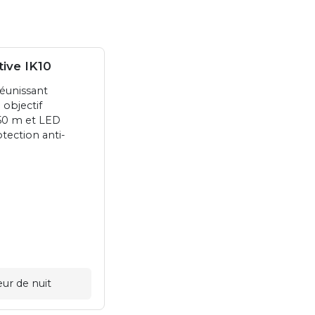
tive IK10
éunissant
 objectif
 50 m et LED
tection anti-
eur de nuit