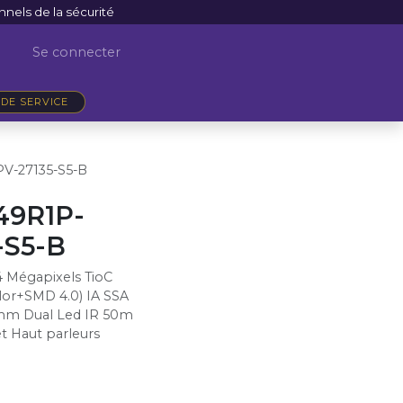
nnels de la sécurité
Se connecter
DE SERVICE
V-27135-S5-B
9R1P-
-S5-B
 Mégapixels TioC
olor+SMD 4.0) IA SSA
5 mm Dual Led IR 50m
t Haut parleurs