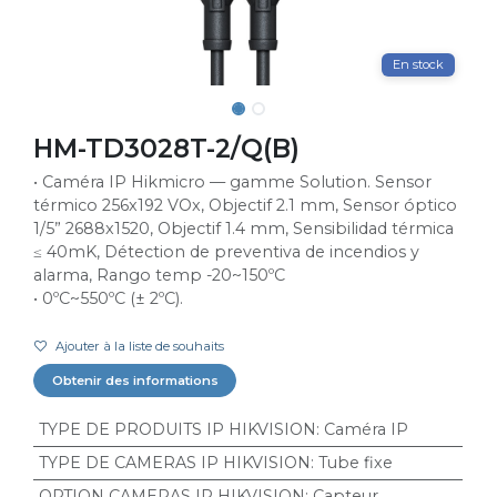
En stock
HM-TD3028T-2/Q(B)
• Caméra IP Hikmicro — gamme Solution. Sensor
térmico 256x192 VOx, Objectif 2.1 mm, Sensor óptico
1/5” 2688x1520, Objectif 1.4 mm, Sensibilidad térmica
≤ 40mK, Détection de preventiva de incendios y
alarma, Rango temp -20~150ºC
• 0ºC~550ºC (± 2ºC).
Ajouter à la liste de souhaits
Obtenir des informations
TYPE DE PRODUITS IP HIKVISION
:
Caméra IP
TYPE DE CAMERAS IP HIKVISION
:
Tube fixe
OPTION CAMERAS IP HIKVISION
:
Capteur