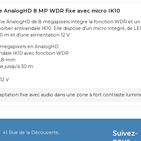
 AnalogHD 8 MP WDR fixe avec micro IK10
e AnalogHD de 8 mégapixels intègre la fonction WDR et un o
îtier antivandale IK10. Elle dispose d'un micro intégré, de LE
0 m et d'une alimentation 12 V.
 mégapixels en AnalogHD
andale IK10 avec fonction WDR
 2,8 mm
e jusqu'à 30 m
12 V
aptation fixe avec audio dans une zone à fort contraste lumin
Suivez-
41 Rue de la Découverte,