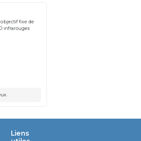
bjectif fixe de
D infrarouges
eux.
Liens