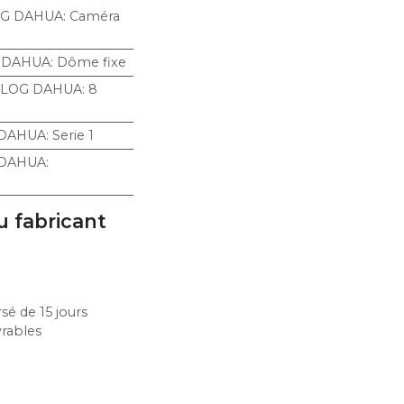
OG DAHUA
:
Caméra
 DAHUA
:
Dôme fixe
ALOG DAHUA
:
8
DAHUA
:
Serie 1
 DAHUA
:
u fabricant
sé de 15 jours
vrables