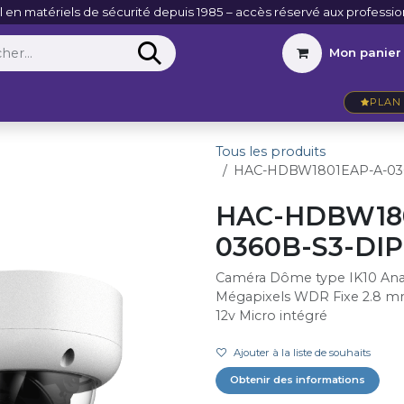
l en matériels de sécurité depuis 1985 – accès réservé aux professio
Mon panier
Entreprise
VidéoActu
Contact
PLAN 
Tous les produits
HAC-HDBW1801EAP-A-03
HAC-HDBW180
0360B-S3-DIP
Caméra Dôme type IK10 An
Mégapixels WDR Fixe 2.8 m
12v Micro intégré
Ajouter à la liste de souhaits
Obtenir des informations