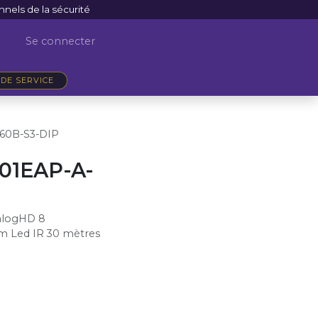
nnels de la sécurité
Se connecter
DE SERVICE
60B-S3-DIP
1EAP-A-
alogHD 8
m Led IR 30 mètres