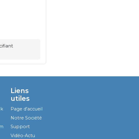
ifiant
Liens
utiles
ok
Page d'accueil
Notre Société
am
Support
Vidéo-Actu