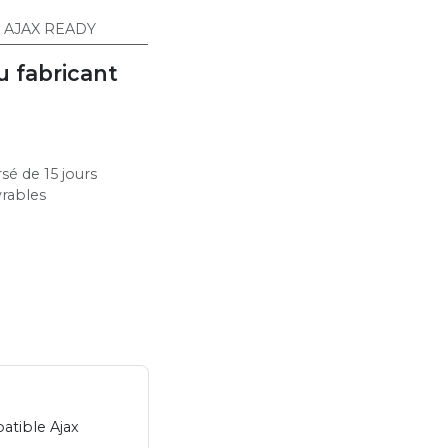
r AJAX READY
u fabricant
sé de 15 jours
vrables
atible Ajax