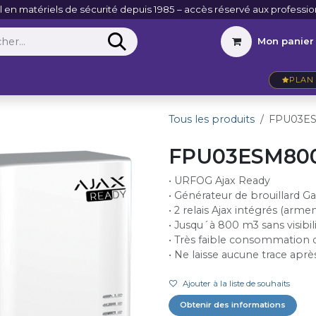
l en matériels de sécurité depuis 1985 – accès réservé aux professio
Mon panier
Entreprise
VidéoActu
Contact
PLAN 
Tous les produits
FPU03E
FPU03ESM80
• URFOG Ajax Ready
• Générateur de brouillard
• 2 relais Ajax intégrés (arme
• Jusqu´à 800 m3 sans visibil
• Très faible consommation 
• Ne laisse aucune trace après 
Ajouter à la liste de souhaits
Obtenir des informations