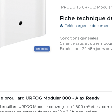
PRODUITS URFOG
:
Modula
Fiche technique d
Télécharger le document
Conditions générales
Garantie satisfait ou rembour
Expédition : 24-48h jours ou
En stock
e brouillard URFOG Modular 800 - Ajax Ready
 brouillard URFOG Modular couvre jusqu'à 800 m³ et est comp
ne avec une batterie de secours 12 V 2 Ah, non incluse.