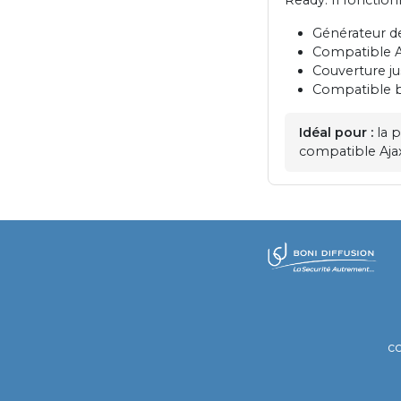
Générateur d
Compatible A
Couverture j
Compatible ba
Idéal pour :
la p
compatible Aja
​
c