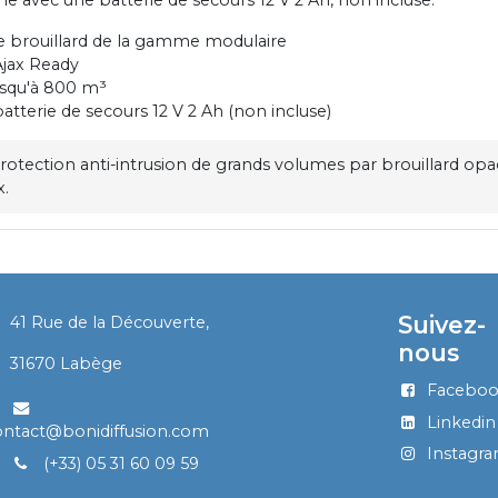
e brouillard de la gamme modulaire
jax Ready
usqu'à 800 m³
tterie de secours 12 V 2 Ah (non incluse)
rotection anti-intrusion de grands volumes par brouillard opac
x.
Suivez-
41 Rue de la Découverte,
nous
​
31670 Labège
Facebo
Linkedin
ontact@bonidiffusion.com
Instagr
(+33) 05 31 60 09 59