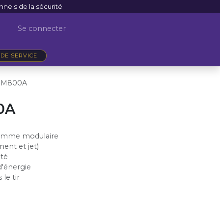
nnels de la sécurité
Se connecter
DE SERVICE
SM800A
0A
 Gamme modulaire
ment et jet)
ité
d'énergie
le tir