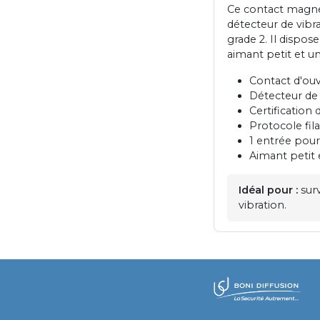
Ce contact magnét
détecteur de vibra
grade 2. Il dispos
aimant petit et u
Contact d'ouv
Détecteur de v
Certification 
Protocole fila
1 entrée pour
Aimant petit 
Idéal pour :
surv
vibration.
​