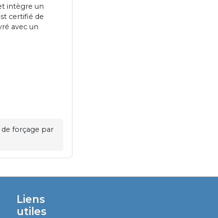
et intègre un
st certifié de
ivré avec un
s de forçage par
Liens
utiles