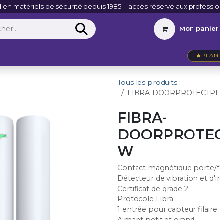
l en matériels de sécurité depuis 1985 – accès réservé aux professio
Mon panier
Entreprise
VidéoActu
Contact
PLAN 
Tous les produits
FIBRA-DOORPROTECTP
FIBRA-
DOORPROTEC
W
Contact magnétique porte/f
Détecteur de vibration et d'i
Certificat de grade 2
Protocole Fibra
1 entrée pour capteur filaire
Aimant petit et grand