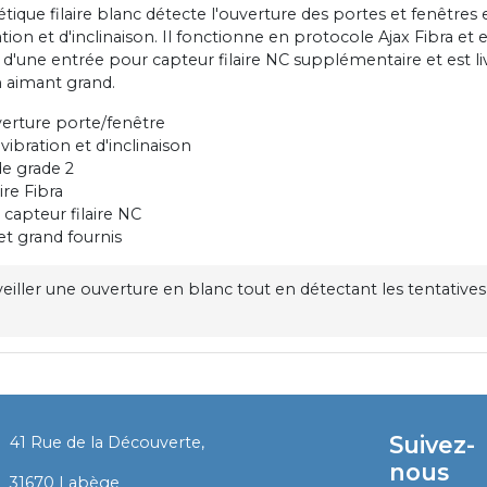
ique filaire blanc détecte l'ouverture des portes et fenêtres 
tion et d'inclinaison. Il fonctionne en protocole Ajax Fibra et e
e d'une entrée pour capteur filaire NC supplémentaire et est l
n aimant grand.
erture porte/fenêtre
ibration et d'inclinaison
de grade 2
ire Fibra
 capteur filaire NC
et grand fournis
eiller une ouverture en blanc tout en détectant les tentative
Suivez-
41 Rue de la Découverte,
nous
​
31670 Labège