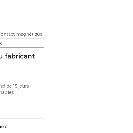
ontact magnétique
c
u fabricant
sé de 15 jours
vrables
anc