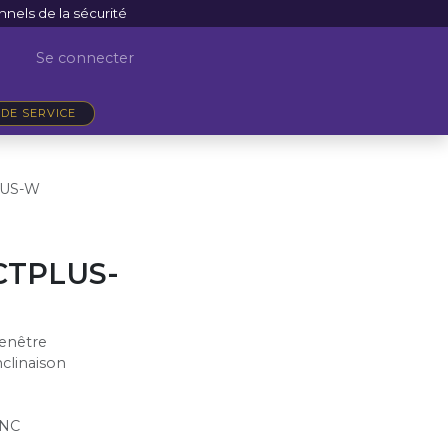
nnels de la sécurité
Se connecter
DE SERVICE
LUS-W
TPLUS-
enêtre
nclinaison
 NC