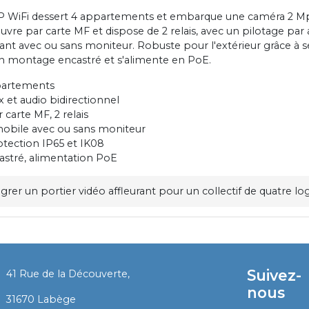
 IP WiFi dessert 4 appartements et embarque une caméra 2 M
 ouvre par carte MF et dispose de 2 relais, avec un pilotage par
nt avec ou sans moniteur. Robuste pour l'extérieur grâce à se
e en montage encastré et s'alimente en PoE.
partements
et audio bidirectionnel
carte MF, 2 relais
mobile avec ou sans moniteur
otection IP65 et IK08
stré, alimentation PoE
grer un portier vidéo affleurant pour un collectif de quatre l
Suivez-
41 Rue de la Découverte,
nous
​
31670 Labège