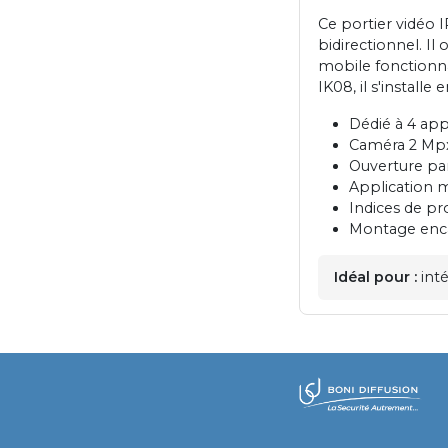
Ce portier vidéo
bidirectionnel. Il
mobile fonctionna
IK08, il s'install
Dédié à 4 ap
Caméra 2 Mpx 
Ouverture par 
Application 
Indices de pr
Montage enca
Idéal pour :
inté
​