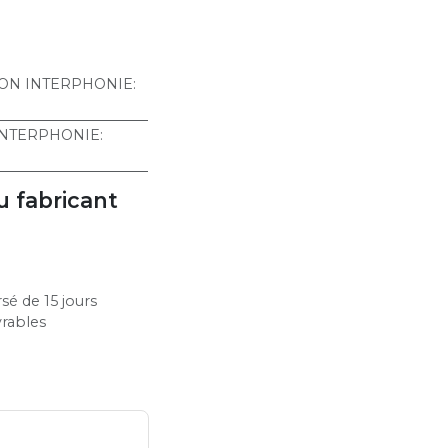
ION INTERPHONIE
:
 INTERPHONIE
:
u fabricant
sé de 15 jours
vrables