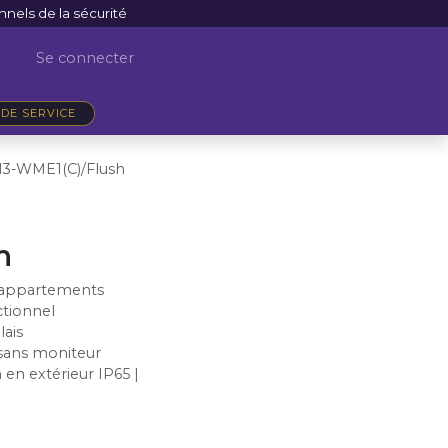
nnels de la sécurité
Se connecter
DE SERVICE
3-WME1(C)/Flush
h
4 appartements
ctionnel
lais
 sans moniteur
 en extérieur IP65 |