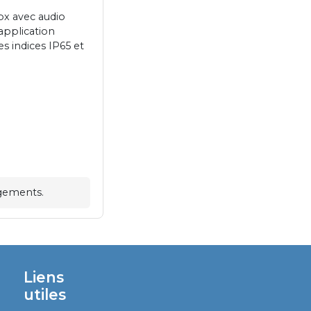
px avec audio
 application
s indices IP65 et
ogements.
Liens
utiles