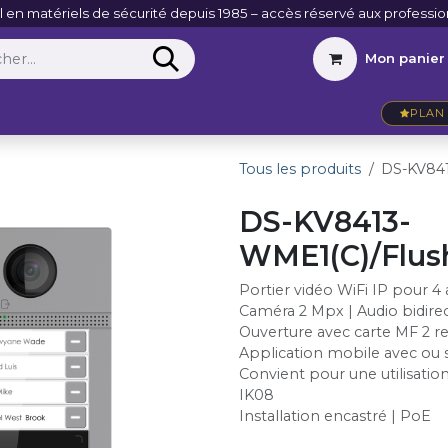
l en matériels de sécurité depuis 1985 – accès réservé aux professio
Mon panier
Entreprise
VidéoActu
Contact
PLAN 
Tous les produits
DS-KV841
DS-KV8413-
WME1(C)/Flus
Portier vidéo WiFi IP pour 
Caméra 2 Mpx | Audio bidire
Ouverture avec carte MF 2 re
Application mobile avec ou
Convient pour une utilisation
IK08
Installation encastré | PoE