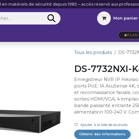
l en matériels de sécurité depuis 1985 – accès réservé aux professio
Mon panier
Entreprise
VidéoActu
Contact
PLAN 
Tous les produits
DS-7732N
DS-7732NXI-K
Enregistreur NVR IP Hikvisio
ports PoE. IA AcuSense 4K, d
et reconnaissance faciale, c
sorties HDMI/VGA, 4 emplac
bande passante entrante 25
alimentation 100-240 V. Co
Ajouter à la liste de souhaits
Obtenir des informations