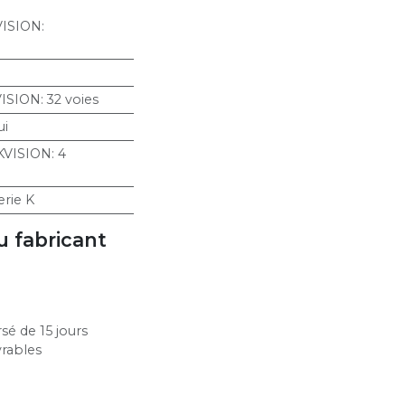
VISION
:
VISION
:
32 voies
ui
KVISION
:
4
erie K
u fabricant
sé de 15 jours
vrables