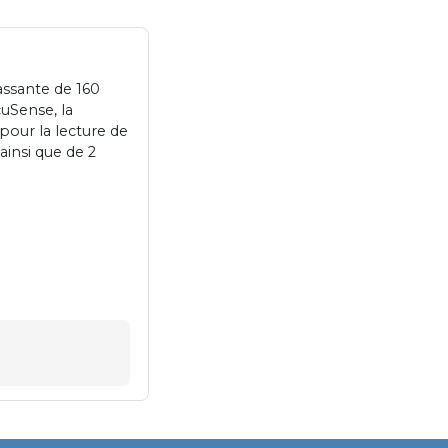
assante de 160
cuSense, la
pour la lecture de
insi que de 2
a