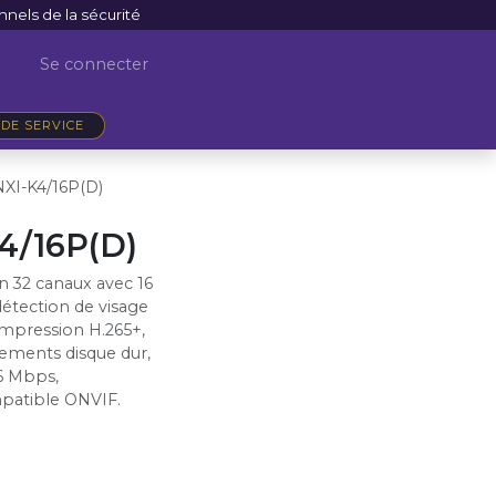
nnels de la sécurité
Se connecter
DE SERVICE
XI-K4/16P(D)
4/16P(D)
n 32 canaux avec 16
étection de visage
ompression H.265+,
ements disque dur,
6 Mbps,
mpatible ONVIF.