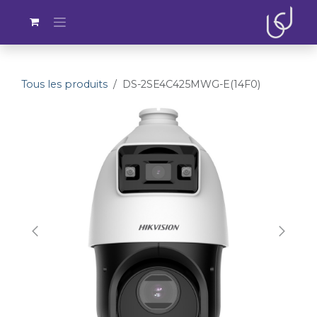
Se rendre au contenu
Tous les produits
DS-2SE4C425MWG-E(14F0)