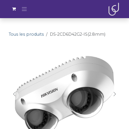
Se rendre au contenu
Tous les produits
DS-2CD6D42G2-IS(2.8mm)