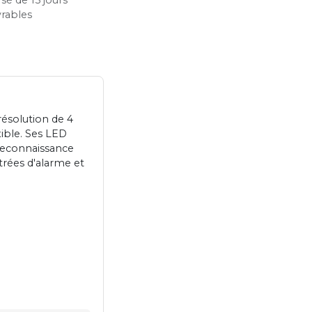
vrables
résolution de 4
xible. Ses LED
 reconnaissance
trées d'alarme et