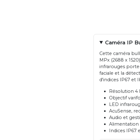
Caméra IP Bu
Cette caméra bull
MPx (2688 x 1520)
infrarouges porten
faciale et la dét
d'indices IP67 et I
Résolution 4 
Objectif varif
LED infrarou
AcuSense, re
Audio et gest
Alimentation
Indices IP67 e