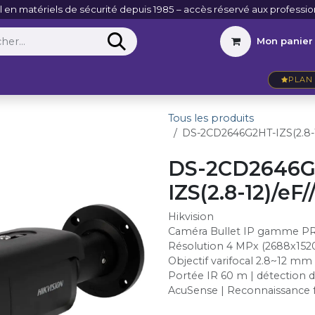
l en matériels de sécurité depuis 1985 – accès réservé aux professio
Mon panier
Entreprise
VidéoActu
Contact
PLAN 
Tous les produits
DS-2CD2646G2HT-IZS(2.8-1
DS-2CD2646G
IZS(2.8-12)/eF
Hikvision
Caméra Bullet IP gamme P
Résolution 4 MPx (2688x1520
Objectif varifocal 2.8~12 mm
Portée IR 60 m | détection
AcuSense | Reconnaissance fa