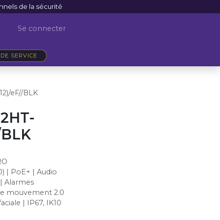
nnels de la sécurité
Se connecter
DE SERVICE
2)/eF//BLK
2HT-
//BLK
RO
) | PoE+ | Audio
 | Alarmes
 de mouvement 2.0
ciale | IP67, IK10