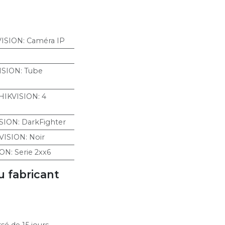
VISION
:
Caméra IP
ISION
:
Tube
HIKVISION
:
4
SION
:
DarkFighter
VISION
:
Noir
ION
:
Serie 2xx6
u fabricant
sé de 15 jours