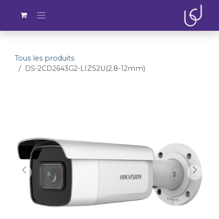
Se rendre au contenu
Tous les produits
DS-2CD2643G2-LIZS2U(2.8-12mm)