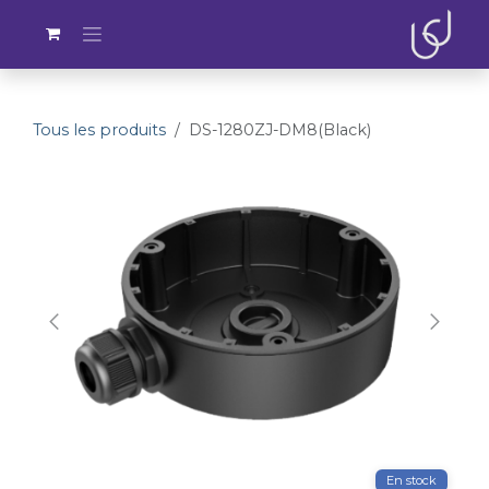
Se rendre au contenu
Tous les produits
DS-1280ZJ-DM8(Black)
En stock