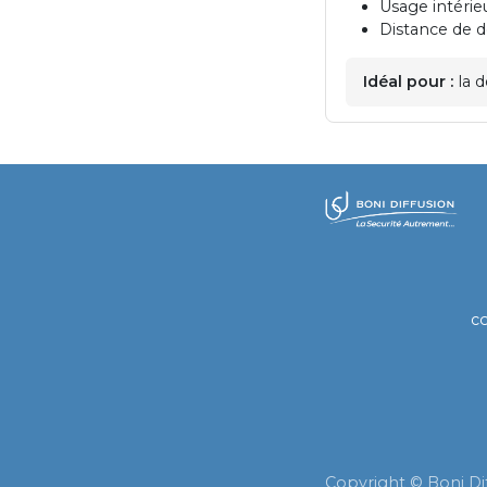
Usage intérie
Distance de d
Idéal pour :
la d
​
c
Copyright © Boni Di