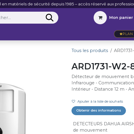
l en matériels de sécurité depuis 1985 – accès réservé aux professio
Mon panier
Entreprise
VidéoActu
Contact
PLAN 
Tous les produits
ARD1731
ARD1731-W2-
Détecteur de mouvement bla
Infrarouge - Communication 
Intérieur - Distance 12 m - A
Ajouter à la liste de souhaits
Obtenir des informations
DETECTEURS DAHUA AIRS
de mouvement