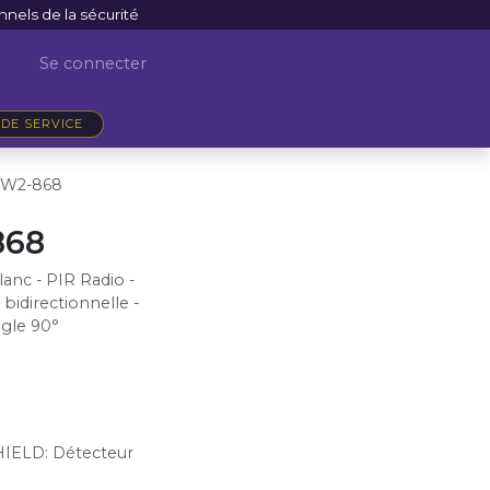
nnels de la sécurité
Se connecter
DE SERVICE
-W2-868
868
nc - PIR Radio -
bidirectionnelle -
ngle 90°
HIELD
:
Détecteur