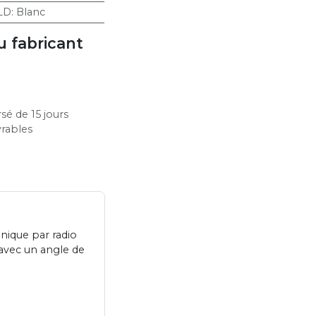
LD
:
Blanc
u fabricant
sé de 15 jours
vrables
nique par radio
 avec un angle de