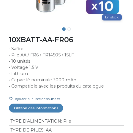
En stock
10XBATT-AA-FR06
• Safire
• Pile AA / FR6 / FR14505 / 15LF
• 10 unités
• Voltage 1.5 V
• Lithium
• Capacité nominale 3000 mAh
• Compatible avec les produits du catalogue
Ajouter à la liste de souhaits
Obtenir des informations
TYPE D'ALIMENTATION
:
Pile
TYPE DE PILES
:
AA