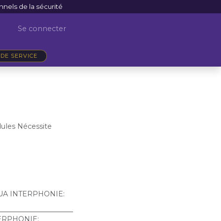
nnels de la sécurité
Se connecter
DE SERVICE
les Nécessite
UA INTERPHONIE
:
TERPHONIE
: