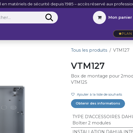
l en matériels de sécurité depuis 1985 – accès réservé aux professio
Mon panier
Entreprise
VidéoActu
Contact
PLAN 
Tous les produits
VTM127
VTM127
Box de montage pour 2modu
VTM125
Ajouter à la liste de souhaits
Obtenir des informations
TYPE D'ACCESSOIRES DAH
Boîtier 2 modules
INSTALLATION DAHUA IN