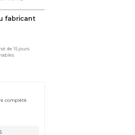
u fabricant
sé de 15 jours
vrables
tre complété.
5