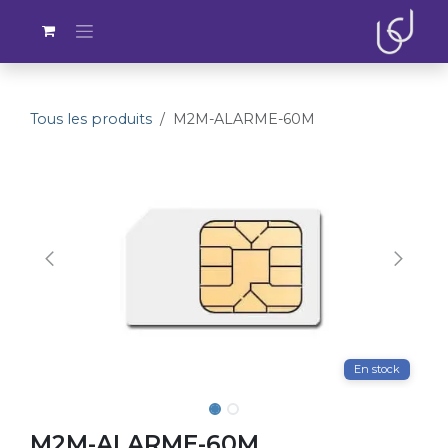
Se rendre au contenu
Tous les produits
M2M-ALARME-60M
En stock
M2M-ALARME-60M