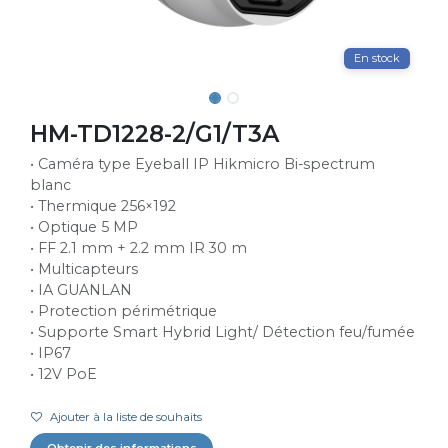
En stock
HM-TD1228-2/G1/T3A
• Caméra type Eyeball IP Hikmicro Bi-spectrum
blanc
• Thermique 256×192
• Optique 5 MP
• FF 2.1 mm + 2.2 mm IR 30 m
• Multicapteurs
• IA GUANLAN
• Protection périmétrique
• Supporte Smart Hybrid Light/ Détection feu/fumée
• IP67
• 12V PoE
Ajouter à la liste de souhaits
Obtenir des informations