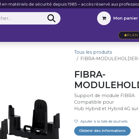
l en matériels de sécurité depuis 1985 – accès réservé aux professio
Mon panier
Entreprise
VidéoActu
Contact
PLAN 
Tous les produits
FIBRA-MODULEHOLDER-
FIBRA-
MODULEHOLD
Support de module FIBRA
Compatible pour
Hub Hybrid et Hybrid 4G sur
Ajouter à la liste de souhaits
Obtenir des informations