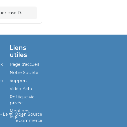
ier case D.
Liens
utiles
ok
Page d'accueil
Notre Société
am
Support
Vidéo-Actu
Politique vie
privée
Mentions
- Le #1
Open Source
légales
eCommerce