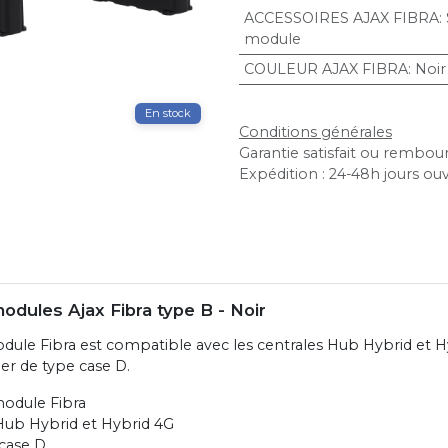
ACCESSOIRES AJAX FIBRA
:
module
COULEUR AJAX FIBRA
:
Noir
En stock
Conditions générales
Garantie satisfait ou rembour
Expédition : 24-48h jours ou
odules Ajax Fibra type B - Noir
ule Fibra est compatible avec les centrales Hub Hybrid et H
er de type case D.
odule Fibra
ub Hybrid et Hybrid 4G
case D