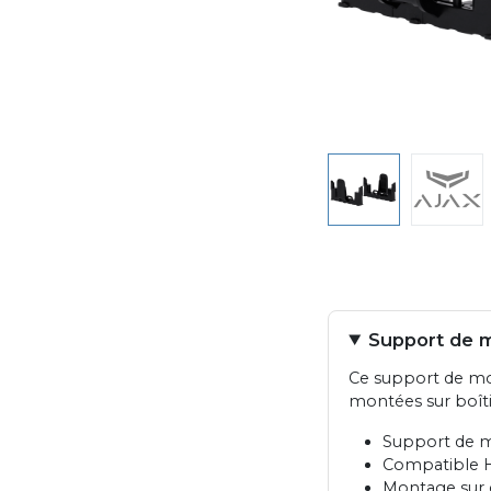
Support de m
Ce support de mod
montées sur boîti
Support de m
Compatible H
Montage sur 