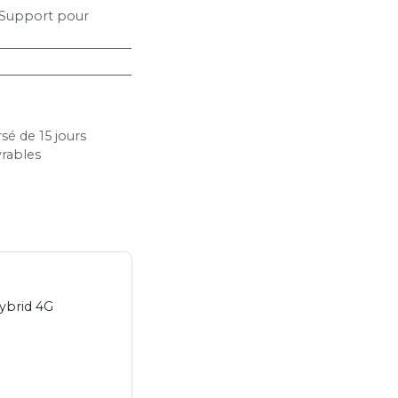
Support pour
sé de 15 jours
vrables
ybrid 4G