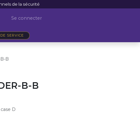
nnels de la sécurité
Se connecter
DE SERVICE
B-B
ER-B-B
 case D