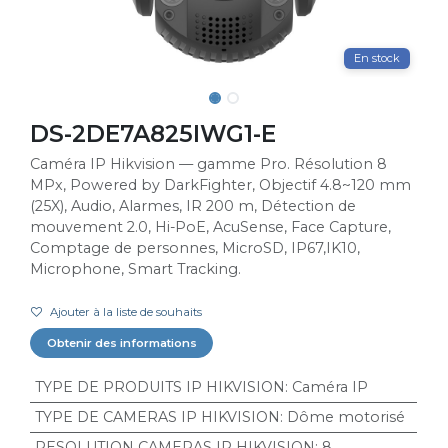
En stock
DS-2DE7A825IWG1-E
Caméra IP Hikvision — gamme Pro. Résolution 8
MPx, Powered by DarkFighter, Objectif 4.8~120 mm
(25X), Audio, Alarmes, IR 200 m, Détection de
mouvement 2.0, Hi-PoE, AcuSense, Face Capture,
Comptage de personnes, MicroSD, IP67,IK10,
Microphone, Smart Tracking.
Ajouter à la liste de souhaits
Obtenir des informations
TYPE DE PRODUITS IP HIKVISION
:
Caméra IP
TYPE DE CAMERAS IP HIKVISION
:
Dôme motorisé
RESOLUTION CAMERAS IP HIKVISION
:
8