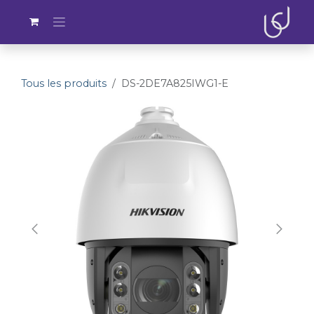
Se rendre au contenu
Tous les produits
DS-2DE7A825IWG1-E