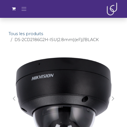
Se rendre au contenu
Tous les produits
DS-2CD2186G2H-ISU(2.8mm)(eF)//BLACK