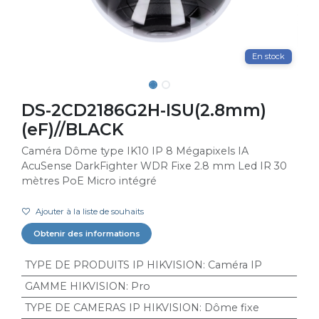
En stock
DS-2CD2186G2H-ISU(2.8mm)
(eF)//BLACK
Caméra Dôme type IK10 IP 8 Mégapixels IA
AcuSense DarkFighter WDR Fixe 2.8 mm Led IR 30
mètres PoE Micro intégré
Ajouter à la liste de souhaits
Obtenir des informations
TYPE DE PRODUITS IP HIKVISION
:
Caméra IP
GAMME HIKVISION
:
Pro
TYPE DE CAMERAS IP HIKVISION
:
Dôme fixe