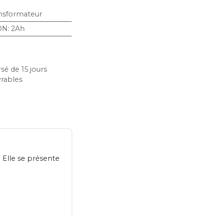
nsformateur
ON
:
2Ah
sé de 15 jours
vrables
. Elle se présente