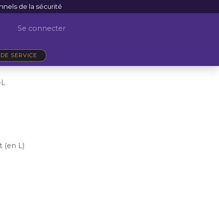
nnels de la sécurité
Se connecter
DE SERVICE
-L
t (en L)