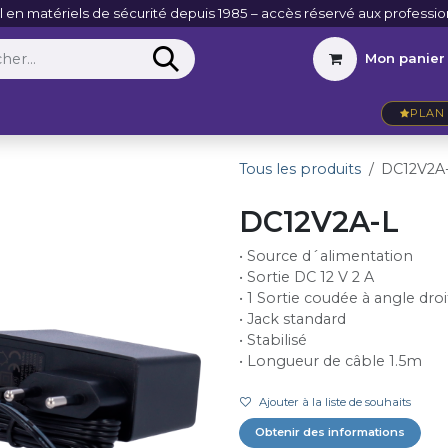
l en matériels de sécurité depuis 1985 – accès réservé aux professio
Mon panier
Entreprise
VidéoActu
Contact
PLAN 
Tous les produits
DC12V2A
DC12V2A-L
• Source d´alimentation
• Sortie DC 12 V 2 A
• 1 Sortie coudée à angle droi
• Jack standard
• Stabilisé
• Longueur de câble 1.5m
Ajouter à la liste de souhaits
Obtenir des informations