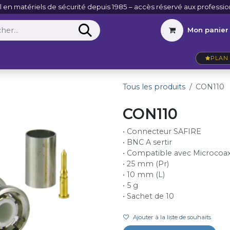
l en matériels de sécurité depuis 1985 – accès réservé aux professio
Mon panier
Entreprise
VidéoActu
Contact
PLAN 
Tous les produits
CON110
CON110
• Connecteur SAFIRE
• BNC A sertir
• Compatible avec Microcoax
• 25 mm (Pr)
• 10 mm (L)
• 5 g
• Sachet de 10
Ajouter à la liste de souhaits