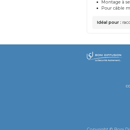
Montage à ser
Pour câble m
Idéal pour :
racc
​
c
Copyright © Boni Di