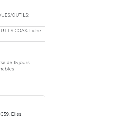
UES/OUTILS
:
UTILS COAX
:
Fiche
sé de 15 jours
vrables
G59. Elles