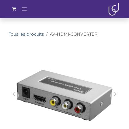
Se rendre au contenu
Tous les produits
AV-HDMI-CONVERTER