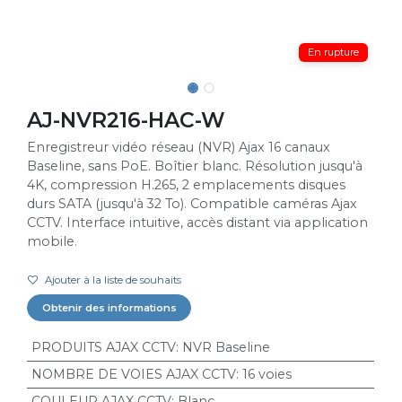
En rupture
AJ-NVR216-HAC-W
Enregistreur vidéo réseau (NVR) Ajax 16 canaux
Baseline, sans PoE. Boîtier blanc. Résolution jusqu'à
4K, compression H.265, 2 emplacements disques
durs SATA (jusqu'à 32 To). Compatible caméras Ajax
CCTV. Interface intuitive, accès distant via application
mobile.
Ajouter à la liste de souhaits
Obtenir des informations
PRODUITS AJAX CCTV
:
NVR Baseline
NOMBRE DE VOIES AJAX CCTV
:
16 voies
COULEUR AJAX CCTV
:
Blanc