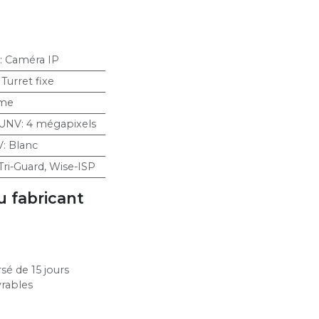
:
Caméra IP
:
Turret fixe
ime
 UNV
:
4 mégapixels
V
:
Blanc
Tri-Guard
,
Wise-ISP
u fabricant
sé de 15 jours
vrables