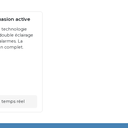
asion active
a technologie
double éclairage
alarmes. La
ion complet.
en temps réel