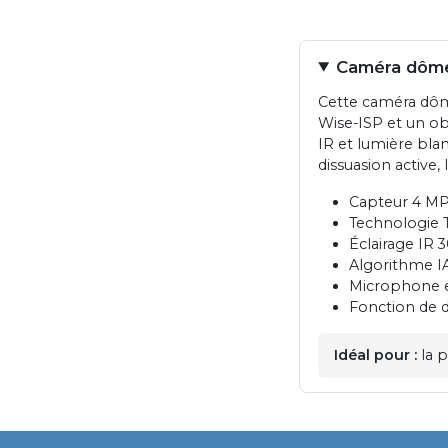
Caméra dôme 
Cette caméra dôm
Wise-ISP et un o
IR et lumière bla
dissuasion active
Capteur 4 MP
Technologie T
Éclairage IR 
Algorithme IA
Microphone e
Fonction de d
Idéal pour :
la p