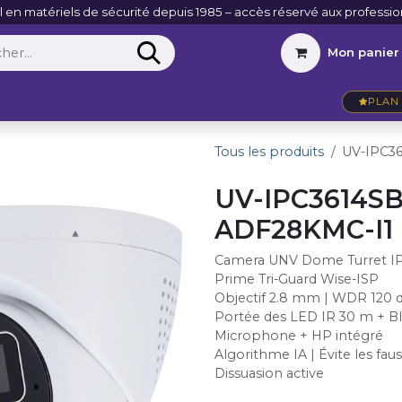
l en matériels de sécurité depuis 1985 – accès réservé aux professio
Mon panier
Entreprise
VidéoActu
Contact
PLAN 
Tous les produits
UV-IPC3
UV-IPC3614SB
ADF28KMC-I1
Camera UNV Dome Turret 
Prime Tri-Guard Wise-ISP
Objectif 2.8 mm | WDR 120 
Portée des LED IR 30 m + B
Microphone + HP intégré
Algorithme IA | Évite les fau
Dissuasion active