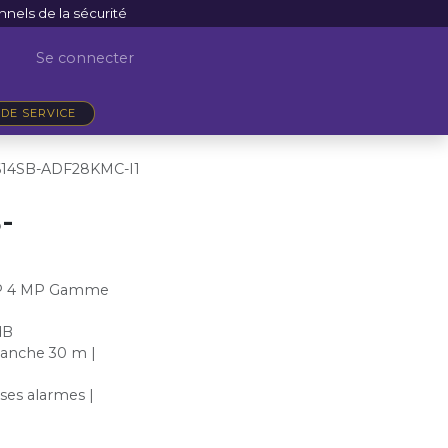
nnels de la sécurité
Se connecter
DE SERVICE
614SB-ADF28KMC-I1
-
IP 4 MP Gamme
dB
lanche 30 m |
sses alarmes |