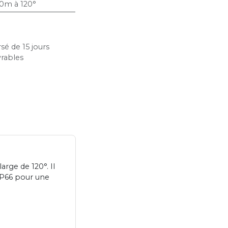
0m à 120°
sé de 15 jours
vrables
rge de 120°. Il
 IP66 pour une