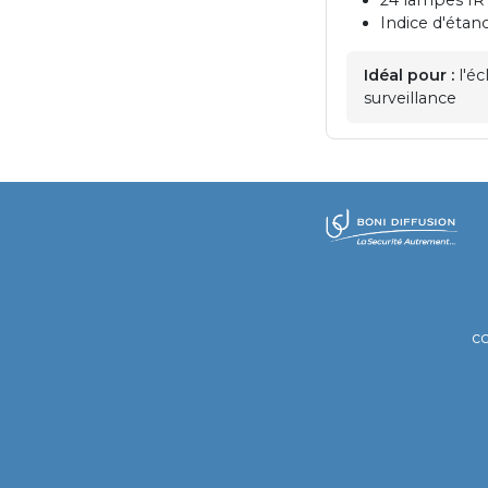
Indice d'étan
Idéal pour :
l'éc
surveillance
​
c