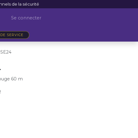
nnels de la sécurité
Se connecter
DE SERVICE
-SE24
4
rouge 60 m
R