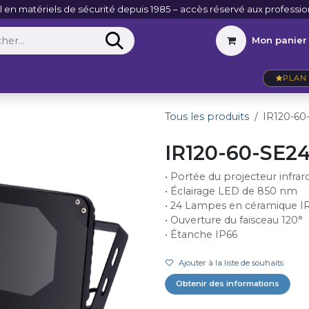
l en matériels de sécurité depuis 1985 – accès réservé aux professio
Mon panier
Entreprise
VidéoActu
Contact
PLAN 
Tous les produits
IR120-60
IR120-60-SE2
• Portée du projecteur infra
• Éclairage LED de 850 nm
• 24 Lampes en céramique I
• Ouverture du faisceau 120°
• Étanche IP66
Ajouter à la liste de souhaits
Obtenir des informations