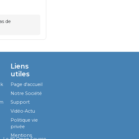
as de
Liens
utiles
ok
Page d'accueil
Notre Société
am
Support
Vidéo-Actu
Politique vie
privée
Mentions