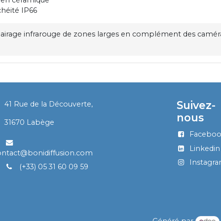
chéité IP66
lairage infrarouge de zones larges en complément des camér
Suivez-
41 Rue de la Découverte,
nous
​
31670 Labège
Facebo
Linkedin
ontact@bonidiffusion.com
Instagr
(+33) 05 31 60 09 59