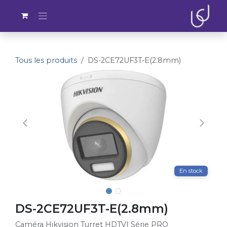
Se rendre au contenu
Tous les produits
DS-2CE72UF3T-E(2.8mm)
En stock
DS-2CE72UF3T-E(2.8mm)
Caméra Hikvision Turret HDTVI Série PRO